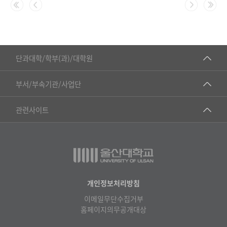
번
호,
제
목,
■인문대학
등
단과대학/학부(과)/대학원
록
▷국어국문학부
일,
공동기기센터
부서/부속기관/사업단
조
▷영어영문학과
공학교육혁신센터
회
건강가정지원센터
관련사이트
▷일본어·일본학과
수
과학영재교육원
교수협의회
로
▷중국어·중국학과
교무처교직팀
구
구내(경남)은행
▷프랑스어·프랑스학과
성
국어문화원
노동조합
된
▷스페인·중남미학과
표
국제교류처
생명윤리위원회
개인정보처리방침
▷역사·문화학과
기초과학연구소
이메일무단수집거부
온라인 기술거래 플랫폼
▷철학·상담학과
홈페이지의무공개대상
물리BK 미래혁신응집물질물리인재교육연구단
울산대신문