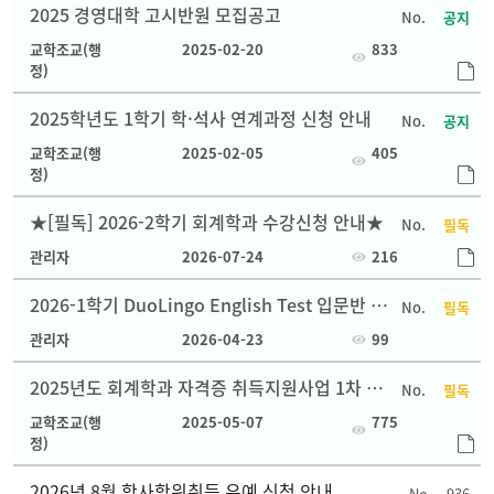
2025 경영대학 고시반원 모집공고
공지
교학조교(행
2025-02-20
833
정)
2025학년도 1학기 학·석사 연계과정 신청 안내
공지
교학조교(행
2025-02-05
405
정)
★[필독] 2026-2학기 회계학과 수강신청 안내★
필독
관리자
2026-07-24
216
2026-1학기 DuoLingo English Test 입문반 수
필독
강생 모집 홍보
관리자
2026-04-23
99
2025년도 회계학과 자격증 취득지원사업 1차 안
필독
내
교학조교(행
2025-05-07
775
정)
2026년 8월 학사학위취득 유예 신청 안내
936